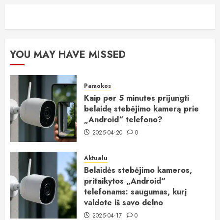
YOU MAY HAVE MISSED
Pamokos
Kaip per 5 minutes prijungti
belaidę stebėjimo kamerą prie
„Android“ telefono?
2025-04-20
0
Aktualu
Belaidės stebėjimo kameros,
pritaikytos „Android“
telefonams: saugumas, kurį
valdote iš savo delno
2025-04-17
0