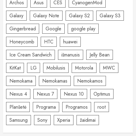
Archos
Asus
CES
CyanogenMod
Galaxy
Galaxy Note
Galaxy S2
Galaxy S3
Gingerbread
Google
google play
Honeycomb
HTC
huawei
Ice Cream Sandwich
išmanusis
Jelly Bean
KitKat
LG
Mobilusis
Motorola
MWC
Nemokama
Nemokamas
Nemokamos
Nexus 4
Nexus 7
Nexus 10
Optimus
Planšetė
Programa
Programos
root
Samsung
Sony
Xperia
žaidimai