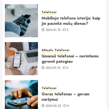
Telefonai
Mobiliojo telefono istorija: kaip
jie pasiekė mūsų dienas?
2024-01-10
0
Aktualu
Telefonai
Išmanūs telefonai – norintiems
gyventi patogiau
2020-07-18
0
Telefonai
Geras telefonas – geram
naršymui
2020-06-22
0