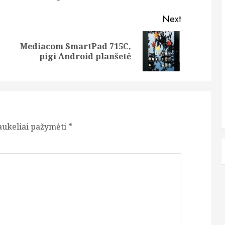
Next
Mediacom SmartPad 715C,
Previous
Next
pigi Android planšetė
post:
post:
laukeliai pažymėti
*