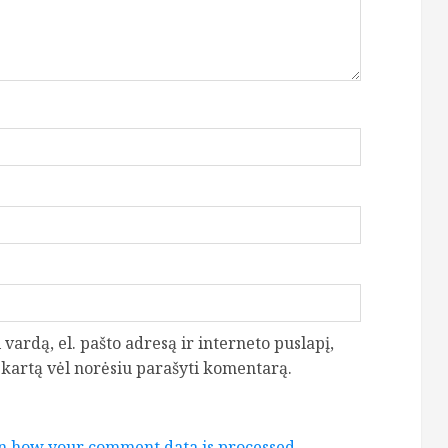
vardą, el. pašto adresą ir interneto puslapį,
ą kartą vėl norėsiu parašyti komentarą.
n how your comment data is processed.