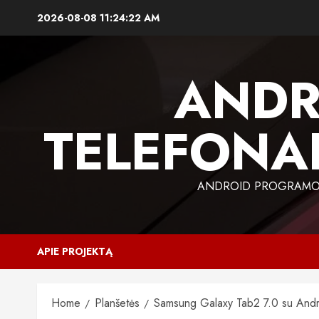
Skip
2026-08-08
11:24:22 AM
to
content
ANDR
TELEFONAI
ANDROID PROGRAMOS,
APIE PROJEKTĄ
Home
Planšetės
Samsung Galaxy Tab2 7.0 su And