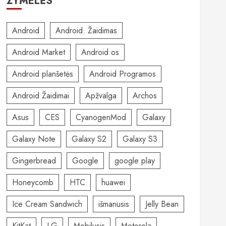
ŽYMELĖS
Android
Android. Žaidimas
Android Market
Android os
Android planšetės
Android Programos
Android Žaidimai
Apžvalga
Archos
Asus
CES
CyanogenMod
Galaxy
Galaxy Note
Galaxy S2
Galaxy S3
Gingerbread
Google
google play
Honeycomb
HTC
huawei
Ice Cream Sandwich
išmanusis
Jelly Bean
KitKat
LG
Mobilusis
Motorola