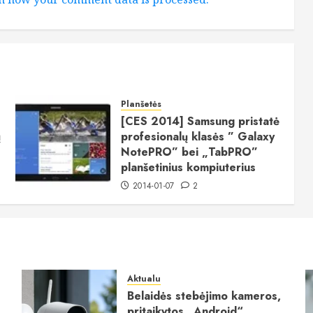
Planšetės
[CES 2014] Samsung pristatė
ų
profesionalų klasės ” Galaxy
NotePRO” bei „TabPRO”
planšetinius kompiuterius
2014-01-07
2
Aktualu
Belaidės stebėjimo kameros,
pritaikytos „Android“