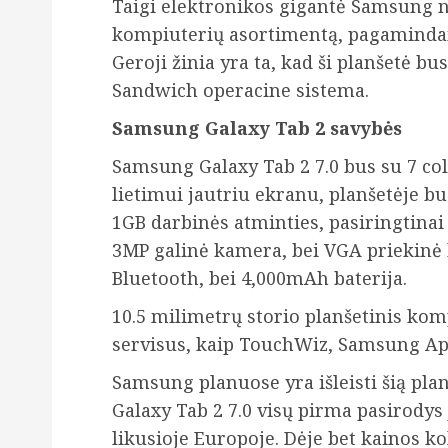
Taigi elektronikos gigantė Samsung n
kompiuterių asortimentą, pagamindama
Geroji žinia yra ta, kad ši planšetė b
Sandwich operacine sistema.
Samsung Galaxy Tab 2 savybės
Samsung Galaxy Tab 2 7.0 bus su 7 co
lietimui jautriu ekranu, planšetėje b
1GB darbinės atminties, pasiringtinai
3MP galinė kamera, bei VGA priekinė 
Bluetooth, bei 4,000mAh baterija.
10.5 milimetrų storio planšetinis ko
servisus, kaip TouchWiz, Samsung App
Samsung planuose yra išleisti šią pl
Galaxy Tab 2 7.0 visų pirma pasirodys 
likusioje Europoje. Dėje bet kainos k