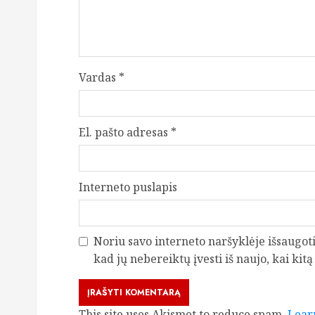
Vardas
*
El. pašto adresas
*
Interneto puslapis
Noriu savo interneto naršyklėje išsaugoti 
kad jų nebereiktų įvesti iš naujo, kai kit
This site uses Akismet to reduce spam.
Lear