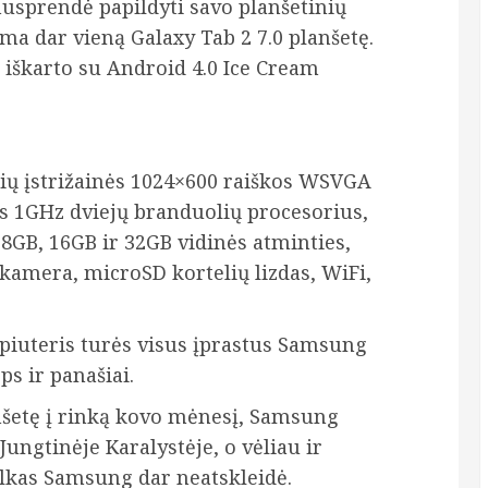
usprendė papildyti savo planšetinių
 dar vieną Galaxy Tab 2 7.0 planšetę.
us iškarto su Android 4.0 Ice Cream
lių įstrižainės 1024×600 raiškos WSVGA
us 1GHz dviejų branduolių procesorius,
 8GB, 16GB ir 32GB vidinės atminties,
kamera, microSD kortelių lizdas, WiFi,
mpiuteris turės visus įprastus Samsung
s ir panašiai.
anšetę į rinką kovo mėnesį, Samsung
Jungtinėje Karalystėje, o vėliau ir
olkas Samsung dar neatskleidė.