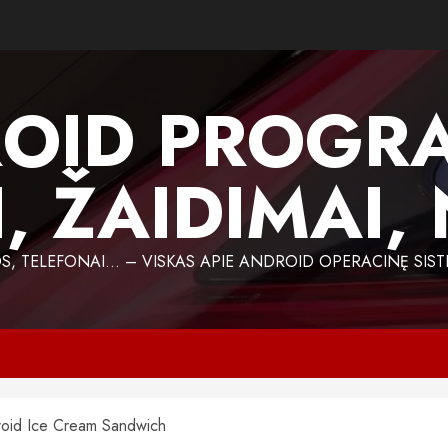
OID PROGR
, ŽAIDIMAI,
 TELEFONAI… – VISKAS APIE ANDROID OPERACINĘ SIST
roid Ice Cream Sandwich