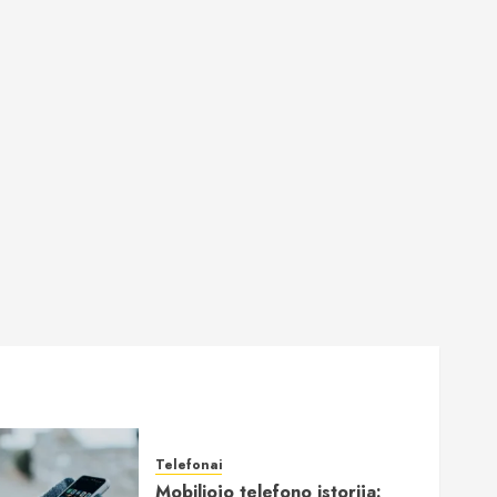
Telefonai
Mobiliojo telefono istorija: