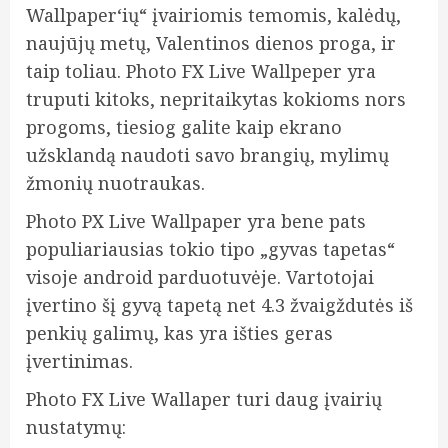
Wallpaper‘ių“ įvairiomis temomis, kalėdų,
naujūjų metų, Valentinos dienos proga, ir
taip toliau. Photo FX Live Wallpeper yra
truputi kitoks, nepritaikytas kokioms nors
progoms, tiesiog galite kaip ekrano
užsklandą naudoti savo brangių, mylimų
žmonių nuotraukas.
Photo PX Live Wallpaper yra bene pats
populiariausias tokio tipo
„gyvas tapetas“
visoje android parduotuvėje. Vartotojai
įvertino šį gyvą tapetą net 4.3 žvaigždutės iš
penkių galimų, kas yra išties geras
įvertinimas.
Photo FX Live Wallaper turi daug įvairių
nustatymų: