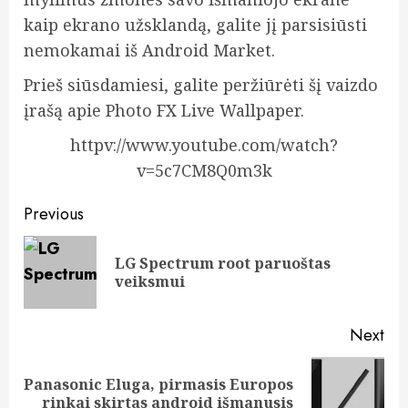
kaip ekrano užsklandą, galite jį parsisiūsti
nemokamai iš Android Market.
Prieš siūsdamiesi, galite peržiūrėti šį vaizdo
įrašą apie Photo FX Live Wallpaper.
httpv://www.youtube.com/watch?
v=5c7CM8Q0m3k
Post
Previous
navigation
LG Spectrum root paruoštas
Pre
veiksmui
pos
Next
Panasonic Eluga, pirmasis Europos
Next
rinkai skirtas android išmanusis