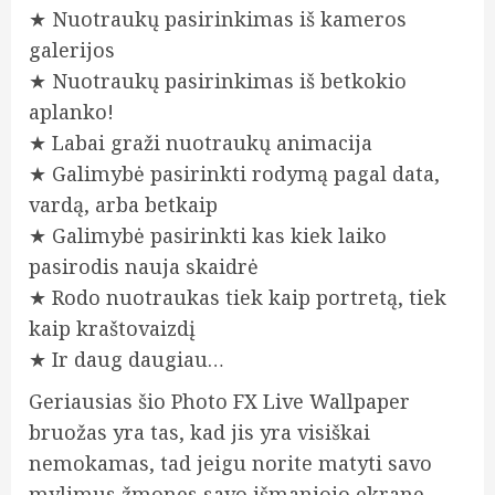
★ Nuotraukų pasirinkimas iš kameros
galerijos
★ Nuotraukų pasirinkimas iš betkokio
aplanko!
★ Labai graži nuotraukų animacija
★ Galimybė pasirinkti rodymą pagal data,
vardą, arba betkaip
★ Galimybė pasirinkti kas kiek laiko
pasirodis nauja skaidrė
★ Rodo nuotraukas tiek kaip portretą, tiek
kaip kraštovaizdį
★ Ir daug daugiau…
Geriausias šio Photo FX Live Wallpaper
bruožas yra tas, kad jis yra visiškai
nemokamas, tad jeigu norite matyti savo
mylimus žmones savo išmaniojo ekrane