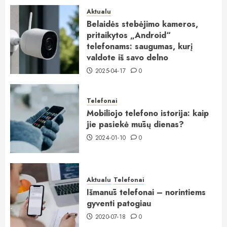
Aktualu
Belaidės stebėjimo kameros,
pritaikytos „Android“
telefonams: saugumas, kurį
valdote iš savo delno
2025-04-17
0
Telefonai
Mobiliojo telefono istorija: kaip
jie pasiekė mūsų dienas?
2024-01-10
0
Aktualu
Telefonai
Išmanūs telefonai – norintiems
gyventi patogiau
2020-07-18
0