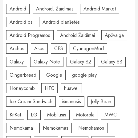
Android
Android. Žaidimas
Android Market
Android os
Android planšetės
Android Programos
Android Žaidimai
Apžvalga
Archos
Asus
CES
CyanogenMod
Galaxy
Galaxy Note
Galaxy S2
Galaxy S3
Gingerbread
Google
google play
Honeycomb
HTC
huawei
Ice Cream Sandwich
išmanusis
Jelly Bean
KitKat
LG
Mobilusis
Motorola
MWC
Nemokama
Nemokamas
Nemokamos