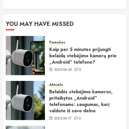
YOU MAY HAVE MISSED
Pamokos
Kaip per 5 minutes prijungti
belaidę stebėjimo kamerą prie
„Android“ telefono?
2025-04-20
0
Aktualu
Belaidės stebėjimo kameros,
pritaikytos „Android“
telefonams: saugumas, kurį
valdote iš savo delno
2025-04-17
0