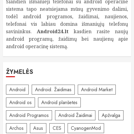
Šiandien išmanieji telefonai su android operacine
sistema tapo neatsiejama mūsų gyvenimo dalimi,
todėl android programos, žaidimai, naujienos,
telefonai vis labiau domina išmaniųjų telefonų
savininkus.
Android24.lt
kasdien rasite naujų
android programų, žaidimų bei naujienų apie
android operacinę sistemą.
ŽYMELĖS
Android
Android. Žaidimas
Android Market
Android os
Android planšetės
Android Programos
Android Žaidimai
Apžvalga
Archos
Asus
CES
CyanogenMod