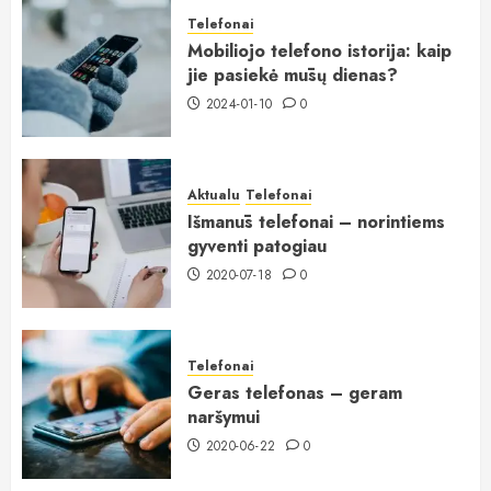
Telefonai
Mobiliojo telefono istorija: kaip
jie pasiekė mūsų dienas?
2024-01-10
0
Aktualu
Telefonai
Išmanūs telefonai – norintiems
gyventi patogiau
2020-07-18
0
Telefonai
Geras telefonas – geram
naršymui
2020-06-22
0