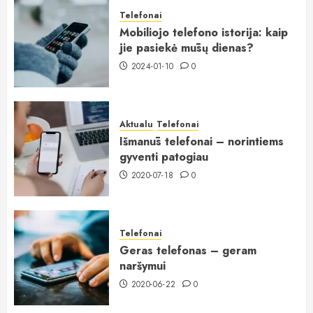
Telefonai
Mobiliojo telefono istorija: kaip
jie pasiekė mūsų dienas?
2024-01-10
0
Aktualu
Telefonai
Išmanūs telefonai – norintiems
gyventi patogiau
2020-07-18
0
Telefonai
Geras telefonas – geram
naršymui
2020-06-22
0