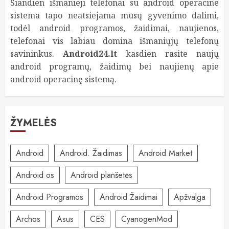
Šiandien išmanieji telefonai su android operacine
sistema tapo neatsiejama mūsų gyvenimo dalimi,
todėl android programos, žaidimai, naujienos,
telefonai vis labiau domina išmaniųjų telefonų
savininkus.
Android24.lt
kasdien rasite naujų
android programų, žaidimų bei naujienų apie
android operacinę sistemą.
ŽYMELĖS
Android
Android. Žaidimas
Android Market
Android os
Android planšetės
Android Programos
Android Žaidimai
Apžvalga
Archos
Asus
CES
CyanogenMod