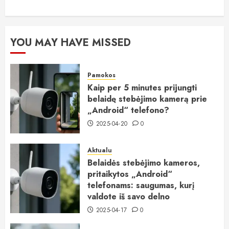
YOU MAY HAVE MISSED
Pamokos
Kaip per 5 minutes prijungti
belaidę stebėjimo kamerą prie
„Android“ telefono?
2025-04-20
0
Aktualu
Belaidės stebėjimo kameros,
pritaikytos „Android“
telefonams: saugumas, kurį
valdote iš savo delno
2025-04-17
0